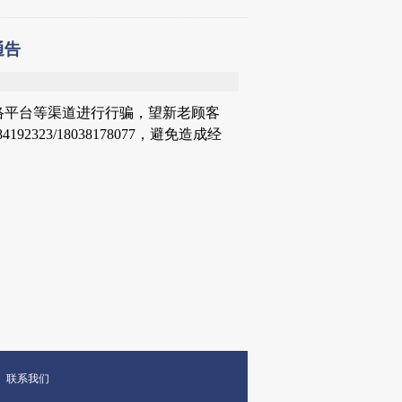
通告
络平台等渠道进行行骗，望新老顾客
323/18038178077，避免造成经
|
联系我们