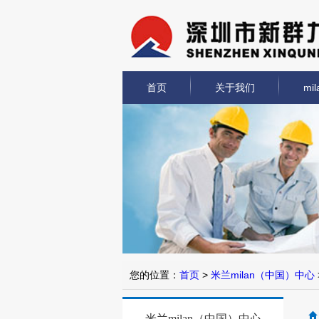
首页
关于我们
mi
Previous
Next
您的位置：
首页
>
米兰milan（中国）中心
米兰milan（中国）中心