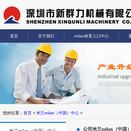
首页
关于我们
milan体育入口中心
Previous
Next
您的位置：
首页
>
米兰milan（中国）中心
>
公司米兰milan（中国
米兰milan（中国）中心