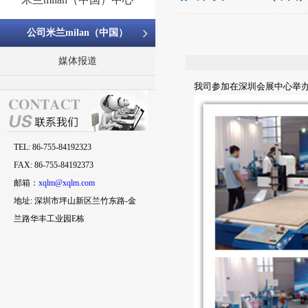
公司米兰milan（中国）
媒体报道
我司参加在深圳会展中心举办
TEL: 86-755-84192323
FAX: 86-755-84192373
邮箱：
xqlm@xqlm.com
地址: 深圳市坪山新区兰竹东路-金
兰路华丰工业园E栋