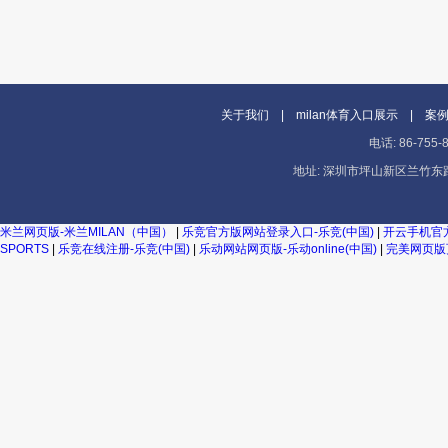
关于我们
|
milan体育入口展示
|
案
电话: 86-755-
地址: 深圳市坪山新区兰竹
米兰网页版-米兰MILAN（中国）
|
乐竞官方版网站登录入口-乐竞(中国)
|
开云手机官方
SPORTS
|
乐竞在线注册-乐竞(中国)
|
乐动网站网页版-乐动online(中国)
|
完美网页版页