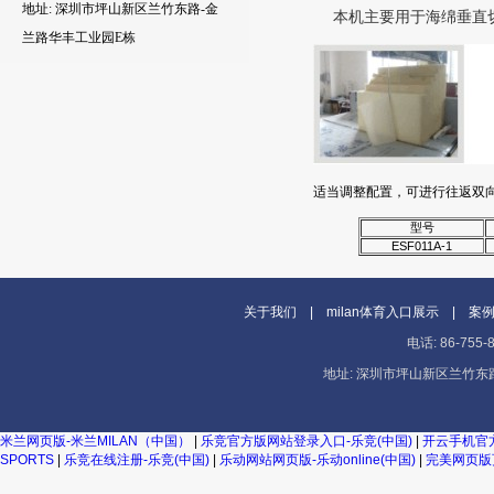
地址: 深圳市坪山新区兰竹东路-金
本机主要用于海绵垂直切片
兰路华丰工业园E栋
适当调整配置，可进行往返双向
型号
ESF011A-1
关于我们
|
milan体育入口展示
|
案
电话: 86-755-
地址: 深圳市坪山新区兰竹
米兰网页版-米兰MILAN（中国）
|
乐竞官方版网站登录入口-乐竞(中国)
|
开云手机官方
SPORTS
|
乐竞在线注册-乐竞(中国)
|
乐动网站网页版-乐动online(中国)
|
完美网页版页