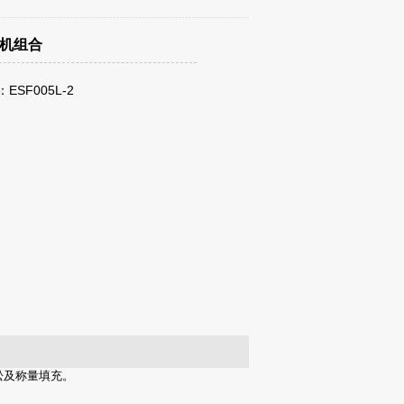
棉机组合
ESF005L-2
松及称量填充。