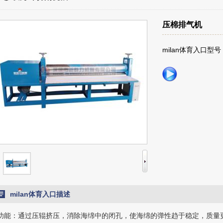
压棉排气机
milan体育入口型号：
milan体育入口描述
功能：通过压辊挤压，消除海绵中的闭孔，使海绵的弹性趋于稳定，质量