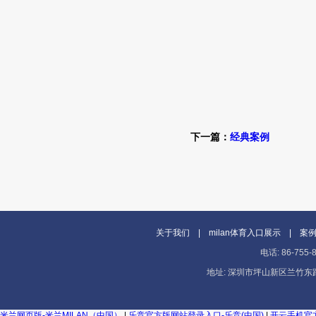
下一篇：
经典案例
关于我们
|
milan体育入口展示
|
案
电话: 86-755-
地址: 深圳市坪山新区兰竹
米兰网页版-米兰MILAN（中国）
|
乐竞官方版网站登录入口-乐竞(中国)
|
开云手机官方