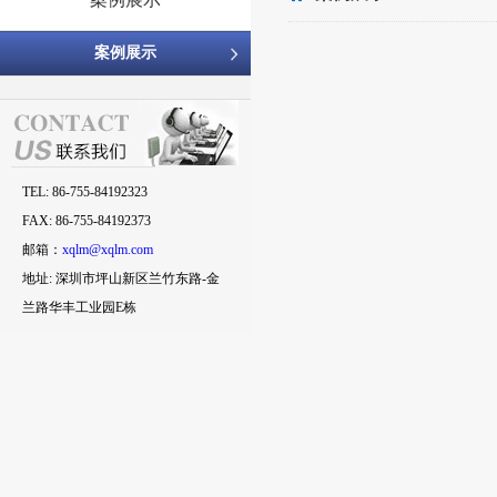
案例展示
TEL: 86-755-84192323
FAX: 86-755-84192373
邮箱：
xqlm@xqlm.com
地址: 深圳市坪山新区兰竹东路-金
兰路华丰工业园E栋